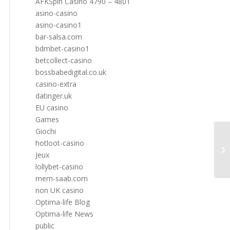
AFKSpin Casino 4790 – 4801
asino-casino
asino-casino1
bar-salsa.com
bdmbet-casino1
betcollect-casino
bossbabedigital.co.uk
casino-extra
datinger.uk
EU casino
Games
Giochi
Ja
hotloot-casino
Pr
Jeux
Mo
lollybet-casino
mem-saab.com
non UK casino
Optima-life Blog
Optima-life News
public