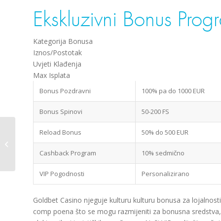
Ekskluzivni Bonus Prog
Kategorija Bonusa
Iznos/Postotak
Uvjeti Klađenja
Max Isplata
Bonus Pozdravni
100% pa do 1000 EUR
Bonus Spinovi
50-200 FS
Reload Bonus
50% do 500 EUR
CrazyTower Casino: Pregled in
Analiza Igralne Platforme
Cashback Program
10% sedmično
VIP Pogodnosti
Personalizirano
Goldbet Casino njeguje kulturu kulturu bonusa za lojalnosti
comp poena što se mogu razmijeniti za bonusna sredstva, b