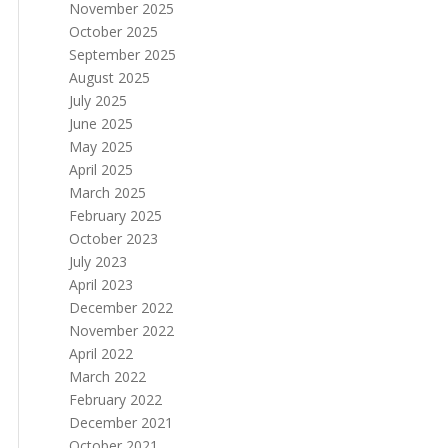
November 2025
October 2025
September 2025
August 2025
July 2025
June 2025
May 2025
April 2025
March 2025
February 2025
October 2023
July 2023
April 2023
December 2022
November 2022
April 2022
March 2022
February 2022
December 2021
October 2021