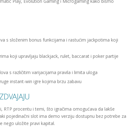
gmatic Play, Evolution Gaming i Microgaming kako bismo
ova s složenim bonus funkcijama i rastućim jackpotima koji
ma koji upravljaju blackjack, rulet, baccarat i poker partije
ova s različitim varijacijama pravila i limita uloga
ruge instant-win igre kojima brzu zabavu
ZDVAJAJU
sti, RTP procentu i temi, što igračima omogućava da lakše
vaki pojedinačni slot ima demo verziju dostupnu bez potrebe za
je nego uložite pravi kapital.