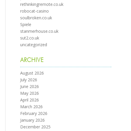
rethinkingremote.co.uk
robocat-casino
soulbroken.co.uk
Spiele
stanmerhouse.co.uk
sut2.co.uk
uncategorized
ARCHIVE
August 2026
July 2026
June 2026
May 2026
April 2026
March 2026
February 2026
January 2026
December 2025