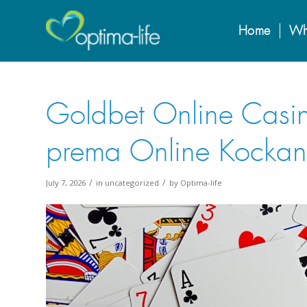
Home
Wh
Goldbet Online Casi
prema Online Kockanj
/
/
July 7, 2026
in
uncategorized
by
Optima-life