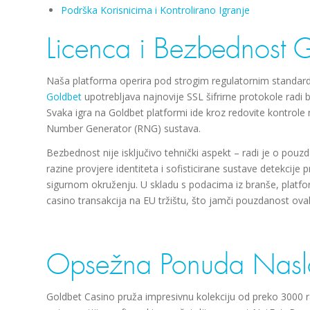
Podrška Korisnicima i Kontrolirano Igranje
Licenca i Bezbednost 
Naša platforma operira pod strogim regulatornim standardim
Goldbet
upotrebljava najnovije SSL šifrirne protokole radi b
Svaka igra na Goldbet platformi ide kroz redovite kontrol
Number Generator (RNG) sustava.
Bezbednost nije isključivo tehnički aspekt – radi je o po
razine provjere identiteta i sofisticirane sustave detekcije 
sigurnom okruženju. U skladu s podacima iz branše, platf
casino transakcija na EU tržištu, što jamči pouzdanost ova
Opsežna Ponuda Naslov
Goldbet Casino pruža impresivnu kolekciju od preko 3000 raz