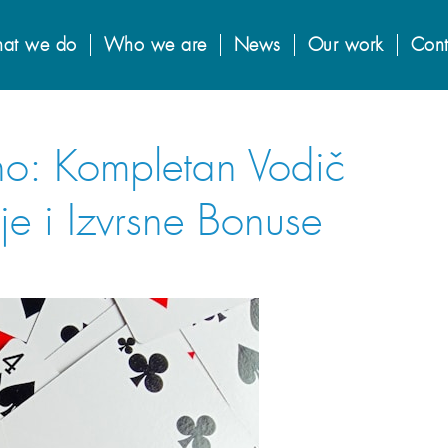
at we do
Who we are
News
Our work
Cont
no: Kompletan Vodič
e i Izvrsne Bonuse