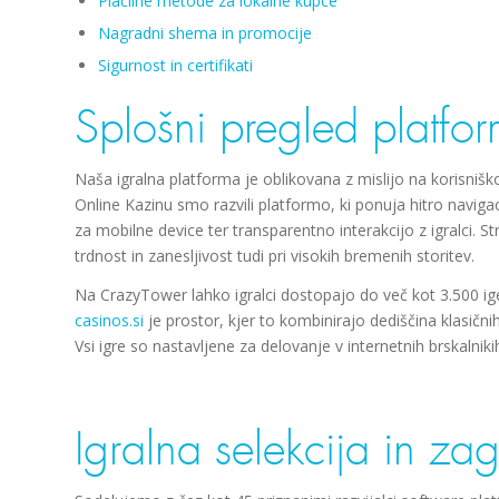
Plačilne metode za lokalne kupce
Nagradni shema in promocije
Sigurnost in certifikati
Splošni pregled platfo
Naša igralna platforma je oblikovana z mislijo na korisniš
Online Kazinu smo razvili platformo, ki ponuja hitro navigac
za mobilne device ter transparentno interakcijo z igralci. S
trdnost in zanesljivost tudi pri visokih bremenih storitev.
Na CrazyTower lahko igralci dostopajo do več kot 3.500 ig
casinos.si
je prostor, kjer to kombinirajo dediščina klasičn
Vsi igre so nastavljene za delovanje v internetnih brskal
Igralna selekcija in zago