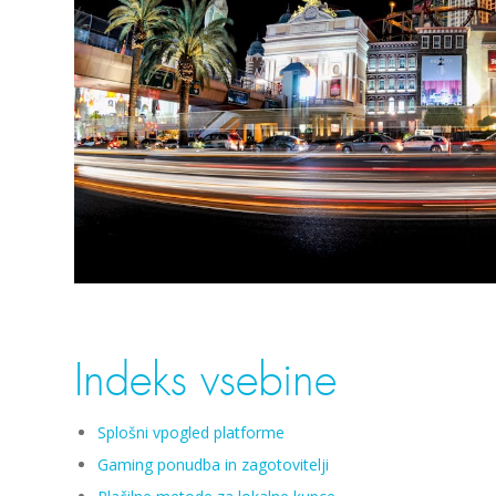
Indeks vsebine
Splošni vpogled platforme
Gaming ponudba in zagotovitelji