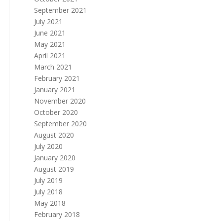
September 2021
July 2021
June 2021
May 2021
April 2021
March 2021
February 2021
January 2021
November 2020
October 2020
September 2020
August 2020
July 2020
January 2020
August 2019
July 2019
July 2018
May 2018
February 2018