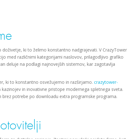
rme
ko doživetje, ki to želimo konstantno nadgrajevati. V CrazyTower
ijo med različnimi kategorijami naslovov, prilagodljivo grafiko
tran deluje na podlagi najnovejših sistemov, kar zagotavlja
er, ki to konstantno osvežujemo in razširjamo.
crazytower-
ih kazinojev in inovativne pristope modernega spletnega sveta.
nikih brez potrebe po downloadu extra programske programa.
tovitelji