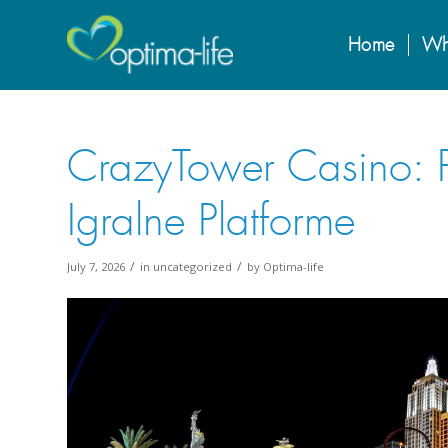
Home
Wh
CrazyTower Casino: P
Igralne Platforme
/
/
July 7, 2026
in
uncategorized
by
Optima-life