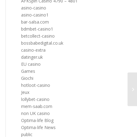
AFKSpin Casino 4790 – 4801
asino-casino
asino-casino1
bar-salsa.com
bdmbet-casino1
betcollect-casino
bossbabedigital.co.uk
casino-extra
datinger.uk
EU casino
Games
Giochi
Go
hotloot-casino
Vo
Jeux
Iz
lollybet-casino
mem-saab.com
non UK casino
Optima-life Blog
Optima-life News
public