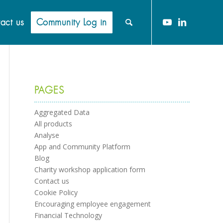
act us
Community Log in
PAGES
Aggregated Data
All products
Analyse
App and Community Platform
Blog
Charity workshop application form
Contact us
Cookie Policy
Encouraging employee engagement
Financial Technology