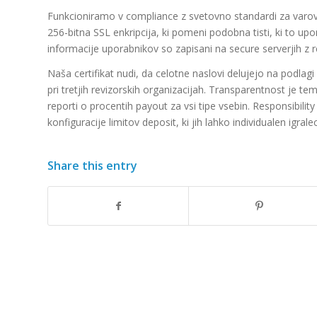
Funkcioniramo v compliance z svetovno standardi za varovan
256-bitna SSL enkripcija, ki pomeni podobna tisti, ki to upo
informacije uporabnikov so zapisani na secure serverjih z 
Naša certifikat nudi, da celotne naslovi delujejo na podlagi 
pri tretjih revizorskih organizacijah. Transparentnost je t
reporti o procentih payout za vsi tipe vsebin. Responsibilit
konfiguracije limitov deposit, ki jih lahko individualen igra
Share this entry