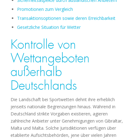
Sicherheitsaspekte durch ausländischen Anbietern
Promotionen zum Vergleich
Transaktionsoptionen sowie deren Erreichbarkeit
Gesetzliche Situation für Wetter
Kontrolle von
Wettangeboten
außerhalb
Deutschlands
Die Landschaft bei Sportwetten dehnt ihre erheblich
jenseits nationale Begrenzungen hinaus. Während in
Deutschland strikte Vorgaben existieren, agieren
zahlreiche Anbieter unter Genehmigungen von Gibraltar,
Malta und Malta. Solche Jurisdiktionen verfügen über
etablierte Aufsichtsbehörden, jene über vielen Jahren