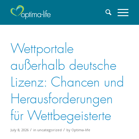
Wettportale
außerhalb deutsche
Lizenz: Chancen und
Herausforderungen
für Wettbegeisterte
/
/
July 8, 2026
in
uncategorized
by
Optima-life