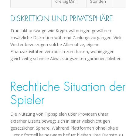
dreißig Min.
Stunden
DISKRETION UND PRIVATSPHÄRE
Transaktionswege wie Kryptowährungen gewähren
zusätzliche Diskretion während Zahlungsvorgängen. Viele
Wetter bevorzugen solche Alternative, eigene
Finanzaktivitäten vertraulich zum halten, wohingegen
gleichzeitig schnelle Abwicklungszeiten garantiert bleiben.
Rechtliche Situation der
Spieler
Die Nutzung von Tippspielen über Providern unter
externer Lizenz bewegt sich in einer vielschichtigen
gesetzlichen Sphäre. Während Plattformen ohne lokale
Lizenz formell keineswegs befugt bleiben, ihre Dienste zu