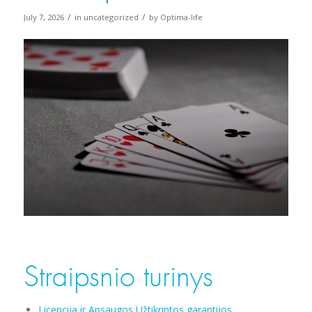
/
/
July 7, 2026
in
uncategorized
by
Optima-life
Straipsnio turinys
Licencija ir Apsaugos Užtikrintos garantijos