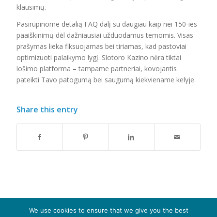
klausimų.
Pasirūpinome detalią FAQ dalį su daugiau kaip nei 150-ies
paaiškinimų dėl dažniausiai užduodamus temomis. Visas
prašymas lieka fiksuojamas bei tiriamas, kad pastoviai
optimizuoti palaikymo lygį. Slotoro Kazino nėra tiktai
lošimo platforma – tampame partneriai, kovojantis
pateikti Tavo patogumą bei saugumą kiekviename kelyje.
Share this entry
We use cookies to ensure that we give you the best