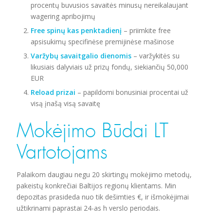
procentų buvusios savaitės minusų nereikalaujant
wagering apribojimų
Free spinų kas penktadienį
– priimkite free
apsisukimų specifinėse premijinėse mašinose
Varžybų savaitgalio dienomis
– varžykitės su
likusiais dalyviais už prizų fondų, siekiančių 50,000
EUR
Reload prizai
– papildomi bonusiniai procentai už
visą įnašą visą savaitę
Mokėjimo Būdai LT
Vartotojams
Palaikom daugiau negu 20 skirtingų mokėjimo metodų,
pakeistų konkrečiai Baltijos regionų klientams. Min
depozitas prasideda nuo tik dešimties €, ir išmokėjimai
užtikrinami paprastai 24-as h verslo periodais.