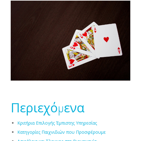
Περιεχόμενα
Κριτήρια Επιλογής Έμπιστης Υπηρεσίας
Κατηγορίες Παιχνιδιών που Προσφέρουμε