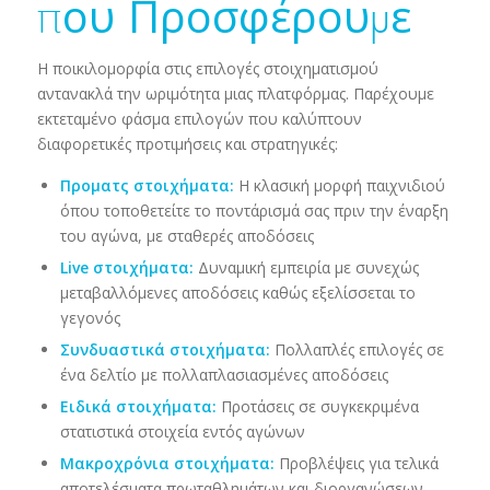
που Προσφέρουμε
Η ποικιλομορφία στις επιλογές στοιχηματισμού
αντανακλά την ωριμότητα μιας πλατφόρμας. Παρέχουμε
εκτεταμένο φάσμα επιλογών που καλύπτουν
διαφορετικές προτιμήσεις και στρατηγικές:
Προματς στοιχήματα:
Η κλασική μορφή παιχνιδιού
όπου τοποθετείτε το ποντάρισμά σας πριν την έναρξη
του αγώνα, με σταθερές αποδόσεις
Live στοιχήματα:
Δυναμική εμπειρία με συνεχώς
μεταβαλλόμενες αποδόσεις καθώς εξελίσσεται το
γεγονός
Συνδυαστικά στοιχήματα:
Πολλαπλές επιλογές σε
ένα δελτίο με πολλαπλασιασμένες αποδόσεις
Ειδικά στοιχήματα:
Προτάσεις σε συγκεκριμένα
στατιστικά στοιχεία εντός αγώνων
Μακροχρόνια στοιχήματα:
Προβλέψεις για τελικά
αποτελέσματα πρωταθλημάτων και διοργανώσεων