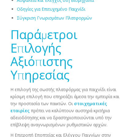
Ασφάλεια και Έλεγχος στη Βιομηχανία
Οδηγίες για Επιτυχημένο Παιχνίδι
Σύγκριση Γνωρισμάτων Πλατφορμών
Παράμετροι
Επιλογής
Αξιόπιστης
Υπηρεσίας
Η επιλογή της σωστής πλατφόρμας για παιχνίδι είναι
κρίσιμη επιλογή που επηρεάζει άμεσα την εμπειρία και
την προστασία των παικτών. Οι
στοιχηματικές
εταιρίες
πρέπει να καλύπτουν αυστηρά κριτήρια
αδειοδότησης και να δραστηριοποιούνται υπό την
επίβλεψη αναγνωρισμένων ρυθμιστικών αρχών.
Η Επιτροπή Εποπτείας και Ελέγχου Παιγνίων στην