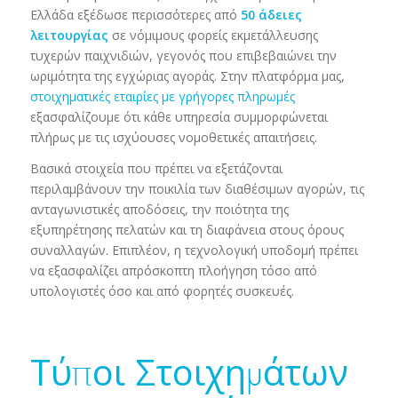
Ελλάδα εξέδωσε περισσότερες από
50 άδειες
λειτουργίας
σε νόμιμους φορείς εκμετάλλευσης
τυχερών παιχνιδιών, γεγονός που επιβεβαιώνει την
ωριμότητα της εγχώριας αγοράς. Στην πλατφόρμα μας,
στοιχηματικές εταιρίες με γρήγορες πληρωμές
εξασφαλίζουμε ότι κάθε υπηρεσία συμμορφώνεται
πλήρως με τις ισχύουσες νομοθετικές απαιτήσεις.
Βασικά στοιχεία που πρέπει να εξετάζονται
περιλαμβάνουν την ποικιλία των διαθέσιμων αγορών, τις
ανταγωνιστικές αποδόσεις, την ποιότητα της
εξυπηρέτησης πελατών και τη διαφάνεια στους όρους
συναλλαγών. Επιπλέον, η τεχνολογική υποδομή πρέπει
να εξασφαλίζει απρόσκοπτη πλοήγηση τόσο από
υπολογιστές όσο και από φορητές συσκευές.
Τύποι Στοιχημάτων