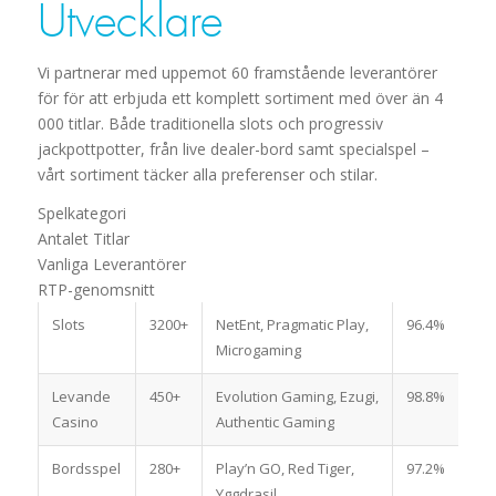
Utvecklare
Vi partnerar med uppemot 60 framstående leverantörer
för för att erbjuda ett komplett sortiment med över än 4
000 titlar. Både traditionella slots och progressiv
jackpottpotter, från live dealer-bord samt specialspel –
vårt sortiment täcker alla preferenser och stilar.
Spelkategori
Antalet Titlar
Vanliga Leverantörer
RTP-genomsnitt
Slots
3200+
NetEnt, Pragmatic Play,
96.4%
Microgaming
Levande
450+
Evolution Gaming, Ezugi,
98.8%
Casino
Authentic Gaming
Bordsspel
280+
Play’n GO, Red Tiger,
97.2%
Yggdrasil