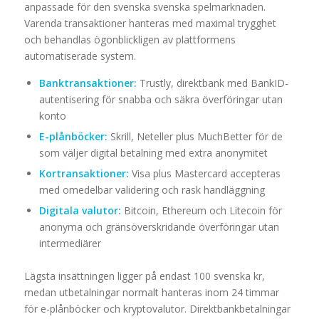
anpassade för den svenska svenska spelmarknaden.
Varenda transaktioner hanteras med maximal trygghet
och behandlas ögonblickligen av plattformens
automatiserade system.
Banktransaktioner:
Trustly, direktbank med BankID-
autentisering för snabba och säkra överföringar utan
konto
E-plånböcker:
Skrill, Neteller plus MuchBetter för de
som väljer digital betalning med extra anonymitet
Kortransaktioner:
Visa plus Mastercard accepteras
med omedelbar validering och rask handläggning
Digitala valutor:
Bitcoin, Ethereum och Litecoin för
anonyma och gränsöverskridande överföringar utan
intermediärer
Lägsta insättningen ligger på endast 100 svenska kr,
medan utbetalningar normalt hanteras inom 24 timmar
för e-plånböcker och kryptovalutor. Direktbankbetalningar