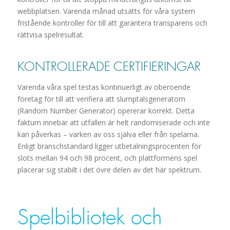
webbplatsen. Varenda månad utsätts för våra system
fristående kontroller för till att garantera transparens och
rättvisa spelresultat.
KONTROLLERADE CERTIFIERINGAR
Varenda våra spel testas kontinuerligt av oberoende
företag för till att verifiera att slumptalsgeneratorn
(Random Number Generator) opererar korrekt. Detta
faktum innebär att utfallen är helt randomiserade och inte
kan påverkas – varken av oss själva eller från spelarna.
Enligt branschstandard ligger utbetalningsprocenten för
slots mellan 94 och 98 procent, och plattformens spel
placerar sig stabilt i det övre delen av det här spektrum.
Spelbibliotek och