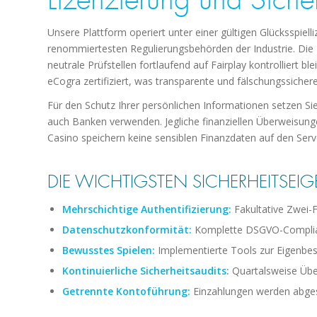
Unsere Plattform operiert unter einer gültigen Glücksspie
renommiertesten Regulierungsbehörden der Industrie. Die L
neutrale Prüfstellen fortlaufend auf Fairplay kontrolliert 
eCogra zertifiziert, was transparente und fälschungssichere
Für den Schutz Ihrer persönlichen Informationen setzen Si
auch Banken verwenden. Jegliche finanziellen Überweisun
Casino speichern keine sensiblen Finanzdaten auf den Serv
DIE WICHTIGSTEN SICHERHEITSE
Mehrschichtige Authentifizierung:
Fakultative Zwei-F
Datenschutzkonformität:
Komplette DSGVO-Complian
Bewusstes Spielen:
Implementierte Tools zur Eigenbe
Kontinuierliche Sicherheitsaudits:
Quartalsweise Übe
Getrennte Kontoführung:
Einzahlungen werden abges