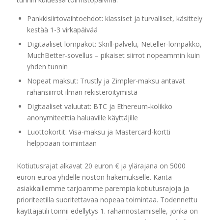
Pankkisiirtovaihtoehdot: klassiset ja turvalliset, käsittely
kestää 1-3 virkapäivää
Digitaaliset lompakot: Skrill-palvelu, Neteller-lompakko,
MuchBetter-sovellus – pikaiset siirrot nopeammin kuin
yhden tunnin
Nopeat maksut: Trustly ja Zimpler-maksu antavat
rahansiirrot ilman rekisteröitymistä
Digitaaliset valuutat: BTC ja Ethereum-kolikko
anonymiteettia haluaville käyttäjille
Luottokortit: Visa-maksu ja Mastercard-kortti
helppoaan toimintaan
Kotiutusrajat alkavat 20 euron € ja ylärajana on 5000
euron euroa yhdelle noston hakemukselle. Kanta-
asiakkaillemme tarjoamme parempia kotiutusrajoja ja
prioriteetilla suoritettavaa nopeaa toimintaa. Todennettu
käyttäjätili toimii edellytys 1. rahannostamiselle, jonka on