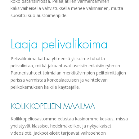
koko datansiirrossa. Pelaajatilien varmentaminen
kaksivaiheisella vahvistuksella menee valinnainen, mutta
suosittu suojaustoimenpide.
Laaja pelivalikoima
Pelivalikoima kattaa yhteensä yli kolme tuhatta
pelivalintaa, mitkä jakaantuvat useisiin erilaisiin ryhmiin.
Partnerisuhteet toimialan merkittävimpien pelitoimittajien
parissa varmistaa korkealaatuisen ja vaihtelevan
pelikokemuksen kaikille käyttäjälle.
KOLIKKOPELIEN MAAILMA
Kolikkopeliosastomme edustaa kasinomme keskus, missä
yhdistyvät klassiset hedelmäkolikot ja nykyaikaiset
videoslotit. Jackpot-slotit tarjoavat vaihtoehdon