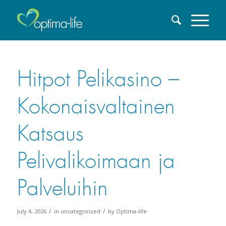
Hitpot Pelikasino –
Kokonaisvaltainen
Katsaus
Pelivalikoimaan ja
Palveluihin
/
/
July 4, 2026
in
uncategorized
by
Optima-life