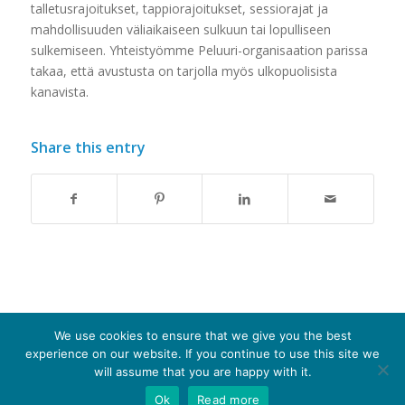
talletusrajoitukset, tappiorajoitukset, sessiorajat ja
mahdollisuuden väliaikaiseen sulkuun tai lopulliseen
sulkemiseen. Yhteistyömme Peluuri-organisaation parissa
takaa, että avustusta on tarjolla myös ulkopuolisista
kanavista.
Share this entry
We use cookies to ensure that we give you the best
experience on our website. If you continue to use this site we
© Copyright - Optima-life - website produced by
100AND10%
will assume that you are happy with it.
Ok
Read more
Terms of Website use
Privacy Policy
Cookie Policy