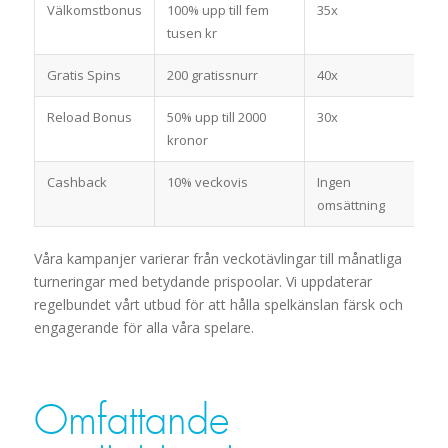
Välkomstbonus
100% upp till fem
35x
tusen kr
Gratis Spins
200 gratissnurr
40x
Reload Bonus
50% upp till 2000
30x
kronor
Cashback
10% veckovis
Ingen
omsättning
Våra kampanjer varierar från veckotävlingar till månatliga
turneringar med betydande prispoolar. Vi uppdaterar
regelbundet vårt utbud för att hålla spelkänslan färsk och
engagerande för alla våra spelare.
Omfattande