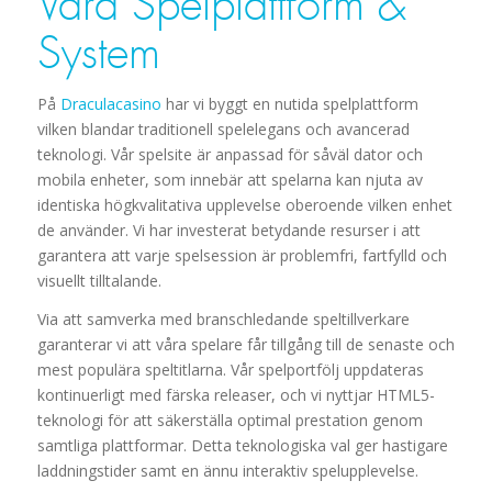
Våra Spelplattform &
System
På
Draculacasino
har vi byggt en nutida spelplattform
vilken blandar traditionell spelelegans och avancerad
teknologi. Vår spelsite är anpassad för såväl dator och
mobila enheter, som innebär att spelarna kan njuta av
identiska högkvalitativa upplevelse oberoende vilken enhet
de använder. Vi har investerat betydande resurser i att
garantera att varje spelsession är problemfri, fartfylld och
visuellt tilltalande.
Via att samverka med branschledande speltillverkare
garanterar vi att våra spelare får tillgång till de senaste och
mest populära speltitlarna. Vår spelportfölj uppdateras
kontinuerligt med färska releaser, och vi nyttjar HTML5-
teknologi för att säkerställa optimal prestation genom
samtliga plattformar. Detta teknologiska val ger hastigare
laddningstider samt en ännu interaktiv spelupplevelse.