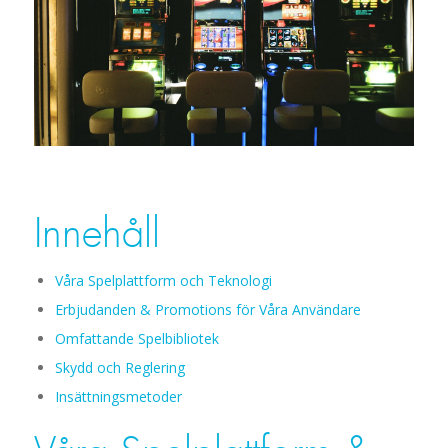
Innehåll
Våra Spelplattform och Teknologi
Erbjudanden & Promotions för Våra Användare
Omfattande Spelbibliotek
Skydd och Reglering
Insättningsmetoder