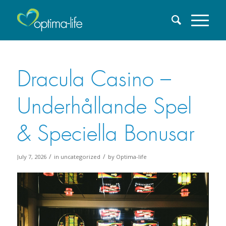
Dracula Casino –
Underhållande Spel
& Speciella Bonusar
/
/
July 7, 2026
in
uncategorized
by
Optima-life