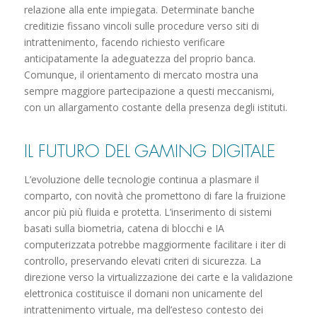
relazione alla ente impiegata. Determinate banche
creditizie fissano vincoli sulle procedure verso siti di
intrattenimento, facendo richiesto verificare
anticipatamente la adeguatezza del proprio banca.
Comunque, il orientamento di mercato mostra una
sempre maggiore partecipazione a questi meccanismi,
con un allargamento costante della presenza degli istituti.
IL FUTURO DEL GAMING DIGITALE
L’evoluzione delle tecnologie continua a plasmare il
comparto, con novità che promettono di fare la fruizione
ancor più più fluida e protetta. L’inserimento di sistemi
basati sulla biometria, catena di blocchi e IA
computerizzata potrebbe maggiormente facilitare i iter di
controllo, preservando elevati criteri di sicurezza. La
direzione verso la virtualizzazione dei carte e la validazione
elettronica costituisce il domani non unicamente del
intrattenimento virtuale, ma dell’esteso contesto dei