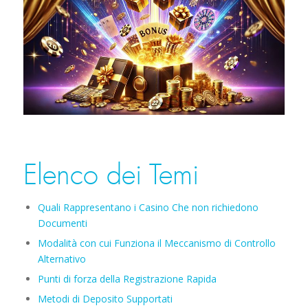
Elenco dei Temi
Quali Rappresentano i Casino Che non richiedono
Documenti
Modalità con cui Funziona il Meccanismo di Controllo
Alternativo
Punti di forza della Registrazione Rapida
Metodi di Deposito Supportati