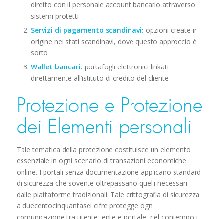
diretto con il personale account bancario attraverso
sistemi protetti
Servizi di pagamento scandinavi:
opzioni create in
origine nei stati scandinavi, dove questo approccio è
sorto
Wallet bancari:
portafogli elettronici linkati
direttamente all’istituto di credito del cliente
Protezione e Protezione
dei Elementi personali
Tale tematica della protezione costituisce un elemento
essenziale in ogni scenario di transazioni economiche
online. I portali senza documentazione applicano standard
di sicurezza che sovente oltrepassano quelli necessari
dalle piattaforme tradizionali. Tale crittografia di sicurezza
a duecentocinquantasei cifre protegge ogni
comunicazione tra utente, ente e portale, nel contempo i