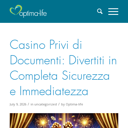
Casino Privi di
Documenti: Divertiti in
Completa Sicurezza
e Immediatezza
/
/
July 9, 2026
in
uncategorized
by
Optima-life