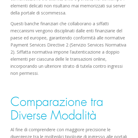
elementi delicati non risultano mai memorizzati sui server
della portale di scommessa.
Questi banche finanziari che collaborano a siffatti
meccanismi vengono disciplinati dalle enti finanziarie del
paese ed europee, garantendo conformità alle normative
Payment Services Directive 2 (Servizio Services Normativa
2). Siffatta normativa impone l’autenticazione a doppio
elementi per ciascuna delle le transazioni online,
incorporando un ulteriore strato di tutela contro ingressi
non permessi.
Comparazione tra
Diverse Modalità
Al fine di comprendere con maggiore precisione le
divergenze tra le molteplici tipologie di ingresso alle portali