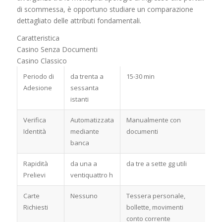
di scommessa, è opportuno studiare un comparazione
dettagliato delle attributi fondamentali.
Caratteristica
Casino Senza Documenti
Casino Classico
Periodo di
da trenta a
15-30 min
Adesione
sessanta
istanti
Verifica
Automatizzata
Manualmente con
Identità
mediante
documenti
banca
Rapidità
da una a
da tre a sette gg utili
Prelievi
ventiquattro h
Carte
Nessuno
Tessera personale,
Richiesti
bollette, movimenti
conto corrente