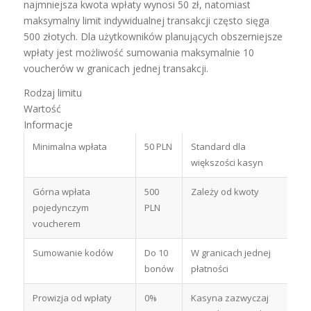
najmniejsza kwota wpłaty wynosi 50 zł, natomiast
maksymalny limit indywidualnej transakcji często sięga
500 złotych. Dla użytkowników planujących obszerniejsze
wpłaty jest możliwość sumowania maksymalnie 10
voucherów w granicach jednej transakcji.
Rodzaj limitu
Wartość
Informacje
Minimalna wpłata
50 PLN
Standard dla
większości kasyn
Górna wpłata
500
Zależy od kwoty
pojedynczym
PLN
voucherem
Sumowanie kodów
Do 10
W granicach jednej
bonów
płatności
Prowizja od wpłaty
0%
Kasyna zazwyczaj