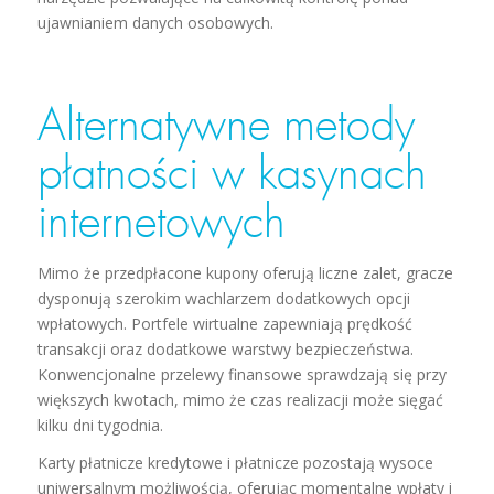
ujawnianiem danych osobowych.
Alternatywne metody
płatności w kasynach
internetowych
Mimo że przedpłacone kupony oferują liczne zalet, gracze
dysponują szerokim wachlarzem dodatkowych opcji
wpłatowych. Portfele wirtualne zapewniają prędkość
transakcji oraz dodatkowe warstwy bezpieczeństwa.
Konwencjonalne przelewy finansowe sprawdzają się przy
większych kwotach, mimo że czas realizacji może sięgać
kilku dni tygodnia.
Karty płatnicze kredytowe i płatnicze pozostają wysoce
uniwersalnym możliwością, oferując momentalne wpłaty i