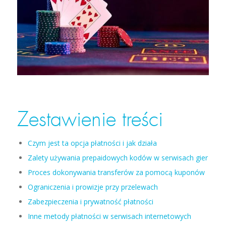
Zestawienie treści
Czym jest ta opcja płatności i jak działa
Zalety używania prepaidowych kodów w serwisach gier
Proces dokonywania transferów za pomocą kuponów
Ograniczenia i prowizje przy przelewach
Zabezpieczenia i prywatność płatności
Inne metody płatności w serwisach internetowych