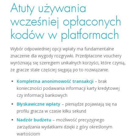
Atuty używania
wcześniej opłaconych
kodów w platformach
Wybór odpowiedniej opcji wpłaty ma fundamentalne
znaczenie dla wygody rozgrywki. Przedpłacone vouchery
wyróżniają się szeregiem unikalnych korzyści, które czynią,
że gracze stale częściej sięgają po to rozwiązanie.
Kompletna anonimowość transakcji
– brak
konieczności podawania informacji karty kredytowej
czy informacji bankowych
Błyskawiczne wpłaty
– pieniądze pojawiają się na
profilu gracza w czasie kilku sekund
Nadzór budżetu
– możliwość precyzyjnego
zarządzania wydatkami dzięki z góry określonym
wartościom