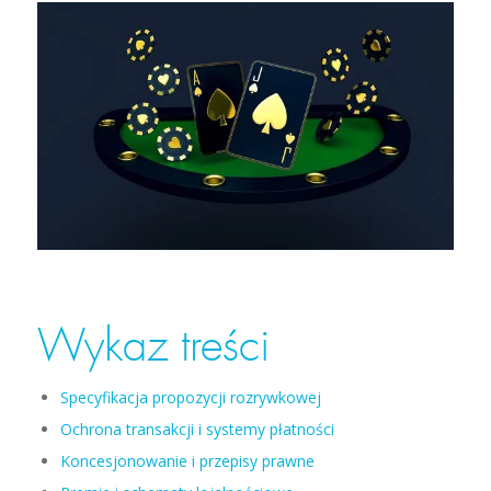
Wykaz treści
Specyfikacja propozycji rozrywkowej
Ochrona transakcji i systemy płatności
Koncesjonowanie i przepisy prawne