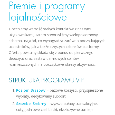
Premie i programy
lojalnościowe
Doceniamy wartość stałych kontaktów z naszymi
użytkownikami, zatem stworzyliśmy wielopoziomowy
schemat nagród, co wynagradza zarówno początkujących
uczestników, jak a także częstych członków platformy.
Oferta powitalny składa się z bonus od pierwszego
depozytu oraz zestaw darmowych spinów
rozmieszczonych na początkowe okresy aktywności.
STRUKTURA PROGRAMU VIP
Poziom Brązowy
– bazowe korzyści, przyspieszone
wypłaty, dedykowany support
Szczebel Srebrny
– wyższe pułapy transakcyjne,
cotygodniowe cashbacki, ekskluzywne turnieje