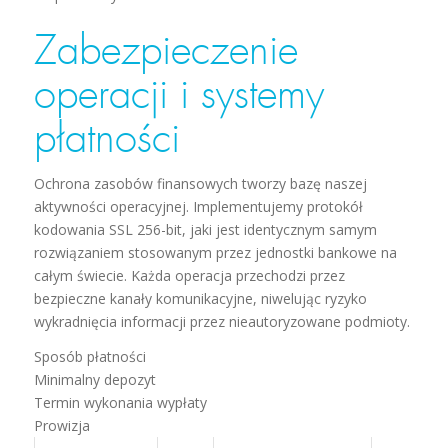
Zabezpieczenie
operacji i systemy
płatności
Ochrona zasobów finansowych tworzy bazę naszej
aktywności operacyjnej. Implementujemy protokół
kodowania SSL 256-bit, jaki jest identycznym samym
rozwiązaniem stosowanym przez jednostki bankowe na
całym świecie. Każda operacja przechodzi przez
bezpieczne kanały komunikacyjne, niwelując ryzyko
wykradnięcia informacji przez nieautoryzowane podmioty.
Sposób płatności
Minimalny depozyt
Termin wykonania wypłaty
Prowizja