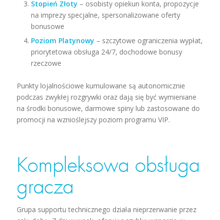
Stopień Złoty
– osobisty opiekun konta, propozycje
na imprezy specjalne, spersonalizowane oferty
bonusowe
Poziom Platynowy
– szczytowe ograniczenia wypłat,
priorytetowa obsługa 24/7, dochodowe bonusy
rzeczowe
Punkty lojalnościowe kumulowane są autonomicznie
podczas zwykłej rozgrywki oraz dają się być wymieniane
na środki bonusowe, darmowe spiny lub zastosowane do
promocji na wznioślejszy poziom programu VIP.
Kompleksowa obsługa
gracza
Grupa supportu technicznego działa nieprzerwanie przez