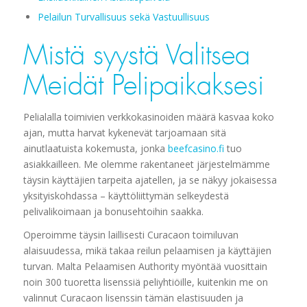
Pelailun Turvallisuus sekä Vastuullisuus
Mistä syystä Valitsea
Meidät Pelipaikaksesi
Pelialalla toimivien verkkokasinoiden määrä kasvaa koko
ajan, mutta harvat kykenevät tarjoamaan sitä
ainutlaatuista kokemusta, jonka
beefcasino.fi
tuo
asiakkailleen. Me olemme rakentaneet järjestelmämme
täysin käyttäjien tarpeita ajatellen, ja se näkyy jokaisessa
yksityiskohdassa – käyttöliittymän selkeydestä
pelivalikoimaan ja bonusehtoihin saakka.
Operoimme täysin laillisesti Curacaon toimiluvan
alaisuudessa, mikä takaa reilun pelaamisen ja käyttäjien
turvan. Malta Pelaamisen Authority myöntää vuosittain
noin 300 tuoretta lisenssiä peliyhtiöille, kuitenkin me on
valinnut Curacaon lisenssin tämän elastisuuden ja