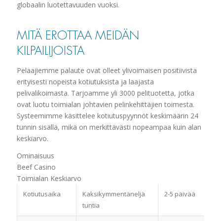
globaalin luotettavuuden vuoksi.
MITÄ EROTTAA MEIDÄN
KILPAILIJOISTA
Pelaajiemme palaute ovat olleet ylivoimaisen positiivista
erityisesti nopeista kotiutuksista ja laajasta
pelivalikoimasta. Tarjoamme yli 3000 pelituotetta, jotka
ovat luotu toimialan johtavien pelinkehittäjien toimesta.
Systeemimme käsittelee kotiutuspyynnöt keskimäärin 24
tunnin sisällä, mikä on merkittävästi nopeampaa kuin alan
keskiarvo.
Ominaisuus
Beef Casino
Toimialan Keskiarvo
Kotiutusaika
Kaksikymmentäneljä
2-5 päivää
tuntia