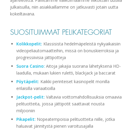
ajanvietettä. Päivitämme valikoimaamme viikoittain uusilla
julkaisuilla, niin asiakkaillamme on jatkuvasti jotain uutta
kokeiltavana.
SUOSITUIMMAT PELIKATEGORIAT
Kolikkopelit:
Klassisista hedelmäpeleistä nykyaikaisiin
videopeliautomaatteihin, missä on bonuskierroksia ja
progressiivisia jättipotteja
Suora Casino:
Aitoja jakajia suorana lähetyksenä HD-
laadulla, mukaan lukien ruletti, blackjack ja baccarat
Pöytäpelit:
Kaikki perinteiset kasinopelit monilla
erilaisilla variaatioilla
Jackpot-pelit:
Valtavia voittomahdollisuuksia omaavia
pelituotteita, joissa jättipotit saattavat nousta
miljooniin
Pikapelit:
Nopeatempoisia pelituotteita niille, jotka
haluavat jännitystä pienen varoitusajalla