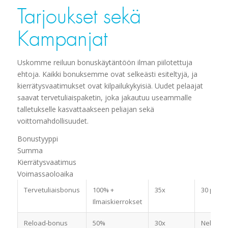
Tarjoukset sekä
Kampanjat
Uskomme reiluun bonuskäytäntöön ilman piilotettuja
ehtoja. Kaikki bonuksemme ovat selkeästi esiteltyjä, ja
kierrätysvaatimukset ovat kilpailukykyisiä. Uudet pelaajat
saavat tervetuliaispaketin, joka jakautuu useammalle
talletukselle kasvattaakseen peliajan sekä
voittomahdollisuudet.
Bonustyyppi
Summa
Kierrätysvaatimus
Voimassaoloaika
Tervetuliaisbonus
100% +
35x
30 päivä
Ilmaiskierrokset
Reload-bonus
50%
30x
Neljätois