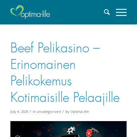
Beef Pelikasino –
Erinomainen
Pelikokemus
Kotimaisille Pelaajille
/
/
July 4, 2026
in
uncategorized
by
Optima-life