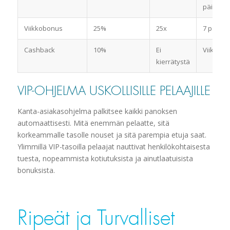
päivää
Viikkobonus
25%
25x
7 päivää
Cashback
10%
Ei
Viikotta
kierrätystä
VIP-OHJELMA USKOLLISILLE PELAAJILLE
Kanta-asiakasohjelma palkitsee kaikki panoksen
automaattisesti. Mitä enemmän pelaatte, sitä
korkeammalle tasolle nouset ja sitä parempia etuja saat.
Ylimmillä VIP-tasoilla pelaajat nauttivat henkilökohtaisesta
tuesta, nopeammista kotiutuksista ja ainutlaatuisista
bonuksista.
Ripeät ja Turvalliset