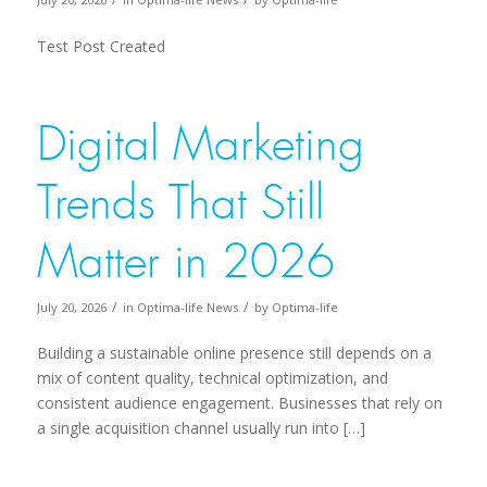
Test Post Created
Digital Marketing
Trends That Still
Matter in 2026
/
/
July 20, 2026
in
Optima-life News
by
Optima-life
Building a sustainable online presence still depends on a
mix of content quality, technical optimization, and
consistent audience engagement. Businesses that rely on
a single acquisition channel usually run into […]