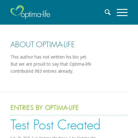
ABOUT
OPTIMA-LIFE
This author has not written his bio yet.
But we are proud to say that
Optima-life
contributed 983 entries already.
ENTRIES BY OPTIMA-LIFE
Test Post Created
/
/
July 20, 2026
in
Optima-life News
by
Optima-life