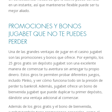
en un instante, así que mantenerse flexible puede ser tu
mejor aliado.
PROMOCIONES Y BONOS
JUGABET QUE NO TE PUEDES
PERDER
Una de las grandes ventajas de jugar en el casino jugabet
son las promociones y bonos que ofrece. Por ejemplo, los
25 giros gratis sin depósito jugabet son una excelente
manera de comenzar tu aventura sin arriesgar tu propio
dinero. Estos giros te permiten probar diferentes juegos,
incluido Plinko, y ver cómo funciona todo sin la presión de
perder tu bankroll. Además, jugabet ofrece un bono de
bienvenida jugabet que puede duplicar tu primer depósito,
dándote una ventaja adicional al comenzar.
Además de los giros gratis y el bono de bienvenida,