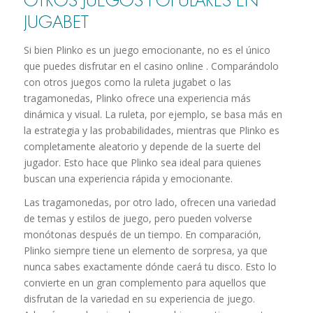
OTROS JUEGOS POPULARES EN
JUGABET
Si bien Plinko es un juego emocionante, no es el único
que puedes disfrutar en el casino online . Comparándolo
con otros juegos como la ruleta jugabet o las
tragamonedas, Plinko ofrece una experiencia más
dinámica y visual. La ruleta, por ejemplo, se basa más en
la estrategia y las probabilidades, mientras que Plinko es
completamente aleatorio y depende de la suerte del
jugador. Esto hace que Plinko sea ideal para quienes
buscan una experiencia rápida y emocionante.
Las tragamonedas, por otro lado, ofrecen una variedad
de temas y estilos de juego, pero pueden volverse
monótonas después de un tiempo. En comparación,
Plinko siempre tiene un elemento de sorpresa, ya que
nunca sabes exactamente dónde caerá tu disco. Esto lo
convierte en un gran complemento para aquellos que
disfrutan de la variedad en su experiencia de juego.