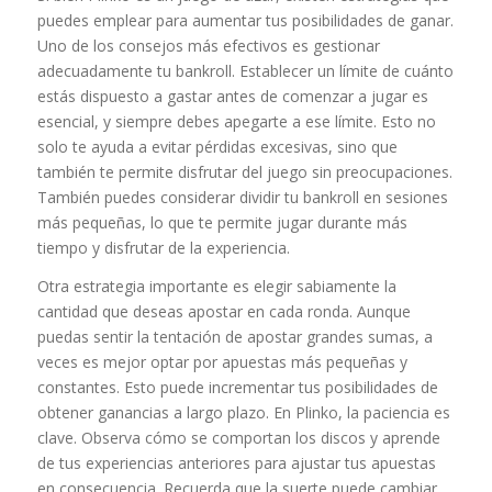
puedes emplear para aumentar tus posibilidades de ganar.
Uno de los consejos más efectivos es gestionar
adecuadamente tu bankroll. Establecer un límite de cuánto
estás dispuesto a gastar antes de comenzar a jugar es
esencial, y siempre debes apegarte a ese límite. Esto no
solo te ayuda a evitar pérdidas excesivas, sino que
también te permite disfrutar del juego sin preocupaciones.
También puedes considerar dividir tu bankroll en sesiones
más pequeñas, lo que te permite jugar durante más
tiempo y disfrutar de la experiencia.
Otra estrategia importante es elegir sabiamente la
cantidad que deseas apostar en cada ronda. Aunque
puedas sentir la tentación de apostar grandes sumas, a
veces es mejor optar por apuestas más pequeñas y
constantes. Esto puede incrementar tus posibilidades de
obtener ganancias a largo plazo. En Plinko, la paciencia es
clave. Observa cómo se comportan los discos y aprende
de tus experiencias anteriores para ajustar tus apuestas
en consecuencia. Recuerda que la suerte puede cambiar