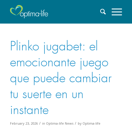
Plinko jugabet: el
emocionante juego
que puede cambiar
tu suerte en un
instante
/
/
February 23, 2026
in
Optima-life News
by
Optima-life