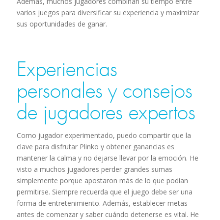
Además, muchos jugadores combinan su tiempo entre
varios juegos para diversificar su experiencia y maximizar
sus oportunidades de ganar.
Experiencias
personales y consejos
de jugadores expertos
Como jugador experimentado, puedo compartir que la
clave para disfrutar Plinko y obtener ganancias es
mantener la calma y no dejarse llevar por la emoción. He
visto a muchos jugadores perder grandes sumas
simplemente porque apostaron más de lo que podían
permitirse. Siempre recuerda que el juego debe ser una
forma de entretenimiento. Además, establecer metas
antes de comenzar y saber cuándo detenerse es vital. He