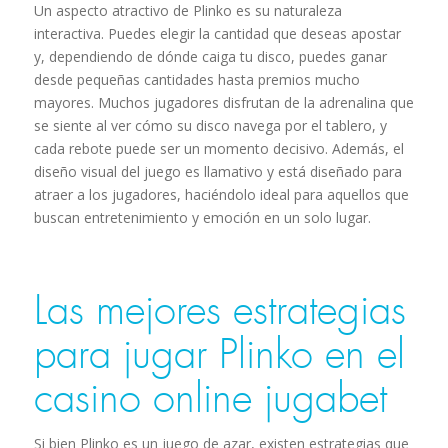
Un aspecto atractivo de Plinko es su naturaleza
interactiva. Puedes elegir la cantidad que deseas apostar
y, dependiendo de dónde caiga tu disco, puedes ganar
desde pequeñas cantidades hasta premios mucho
mayores. Muchos jugadores disfrutan de la adrenalina que
se siente al ver cómo su disco navega por el tablero, y
cada rebote puede ser un momento decisivo. Además, el
diseño visual del juego es llamativo y está diseñado para
atraer a los jugadores, haciéndolo ideal para aquellos que
buscan entretenimiento y emoción en un solo lugar.
Las mejores estrategias
para jugar Plinko en el
casino online jugabet
Si bien Plinko es un juego de azar, existen estrategias que