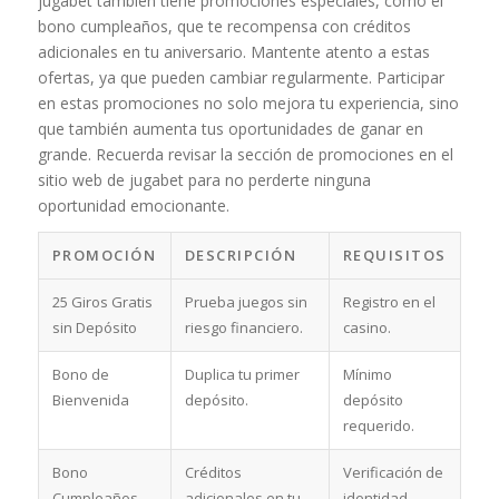
jugabet también tiene promociones especiales, como el
bono cumpleaños, que te recompensa con créditos
adicionales en tu aniversario. Mantente atento a estas
ofertas, ya que pueden cambiar regularmente. Participar
en estas promociones no solo mejora tu experiencia, sino
que también aumenta tus oportunidades de ganar en
grande. Recuerda revisar la sección de promociones en el
sitio web de jugabet para no perderte ninguna
oportunidad emocionante.
PROMOCIÓN
DESCRIPCIÓN
REQUISITOS
25 Giros Gratis
Prueba juegos sin
Registro en el
sin Depósito
riesgo financiero.
casino.
Bono de
Duplica tu primer
Mínimo
Bienvenida
depósito.
depósito
requerido.
Bono
Créditos
Verificación de
Cumpleaños
adicionales en tu
identidad.