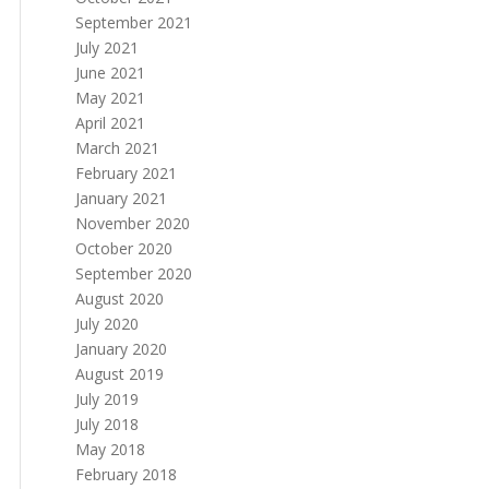
September 2021
July 2021
June 2021
May 2021
April 2021
March 2021
February 2021
January 2021
November 2020
October 2020
September 2020
August 2020
July 2020
January 2020
August 2019
July 2019
July 2018
May 2018
February 2018