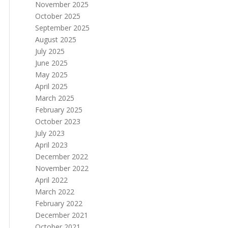
November 2025
October 2025
September 2025
August 2025
July 2025
June 2025
May 2025
April 2025
March 2025
February 2025
October 2023
July 2023
April 2023
December 2022
November 2022
April 2022
March 2022
February 2022
December 2021
October 2021