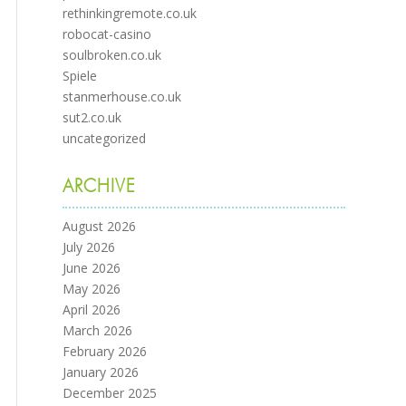
rethinkingremote.co.uk
robocat-casino
soulbroken.co.uk
Spiele
stanmerhouse.co.uk
sut2.co.uk
uncategorized
ARCHIVE
August 2026
July 2026
June 2026
May 2026
April 2026
March 2026
February 2026
January 2026
December 2025