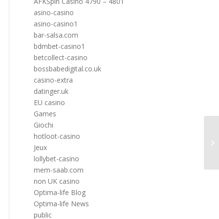
AFKSpin Casino 4790 – 4801
asino-casino
asino-casino1
bar-salsa.com
bdmbet-casino1
betcollect-casino
bossbabedigital.co.uk
casino-extra
datinger.uk
EU casino
Games
Giochi
hotloot-casino
Be
Jeux
Hi
lollybet-casino
mem-saab.com
non UK casino
Optima-life Blog
Optima-life News
public