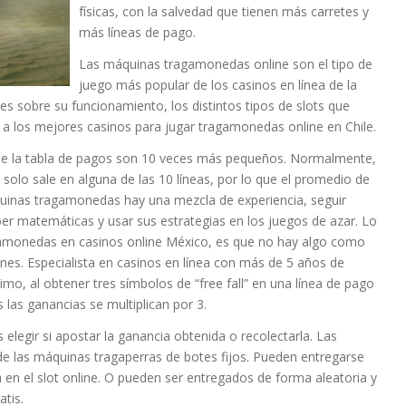
físicas, con la salvedad que tienen más carretes y
más líneas de pago.
Las máquinas tragamonedas online son el tipo de
juego más popular de los casinos en línea de la
les sobre su funcionamiento, los distintos tipos de slots que
s a los mejores casinos para jugar tragamonedas online en Chile.
 de la tabla de pagos son 10 veces más pequeños. Normalmente,
solo sale en alguna de las 10 líneas, por lo que el promedio de
uinas tragamonedas hay una mezcla de experiencia, seguir
ber matemáticas y usar sus estrategias en los juegos de azar. Lo
gamonedas en casinos online México, es que no hay algo como
nes. Especialista en casinos en línea con más de 5 años de
imo, al obtener tres símbolos de “free fall” en una línea de pago
s las ganancias se multiplican por 3.
legir si apostar la ganancia obtenida o recolectarla. Las
de las máquinas tragaperras de botes fijos. Pueden entregarse
en el slot online. O pueden ser entregados de forma aleatoria y
tis.