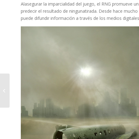
Alasegurar la imparcialidad del juego, el RNG promueve un
predecir el resultado de ningunatirada. Desde hace mucho 
puede difundir información a través de los medios digitales
Top Online Casino Nederland 2025:
Beste Legale Casinos