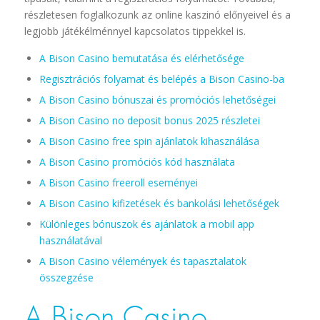
részletesen foglalkozunk az online kaszinó előnyeivel és a
legjobb játékélménnyel kapcsolatos tippekkel is.
A Bison Casino bemutatása és elérhetősége
Regisztrációs folyamat és belépés a Bison Casino-ba
A Bison Casino bónuszai és promóciós lehetőségei
A Bison Casino no deposit bonus 2025 részletei
A Bison Casino free spin ajánlatok kihasználása
A Bison Casino promóciós kód használata
A Bison Casino freeroll eseményei
A Bison Casino kifizetések és bankolási lehetőségek
Különleges bónuszok és ajánlatok a mobil app
használatával
A Bison Casino vélemények és tapasztalatok
összegzése
A Bison Casino