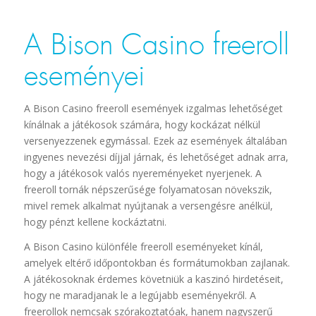
A Bison Casino freeroll
eseményei
A Bison Casino freeroll események izgalmas lehetőséget
kínálnak a játékosok számára, hogy kockázat nélkül
versenyezzenek egymással. Ezek az események általában
ingyenes nevezési díjjal járnak, és lehetőséget adnak arra,
hogy a játékosok valós nyereményeket nyerjenek. A
freeroll tornák népszerűsége folyamatosan növekszik,
mivel remek alkalmat nyújtanak a versengésre anélkül,
hogy pénzt kellene kockáztatni.
A Bison Casino különféle freeroll eseményeket kínál,
amelyek eltérő időpontokban és formátumokban zajlanak.
A játékosoknak érdemes követniük a kaszinó hirdetéseit,
hogy ne maradjanak le a legújabb eseményekről. A
freerollok nemcsak szórakoztatóak, hanem nagyszerű