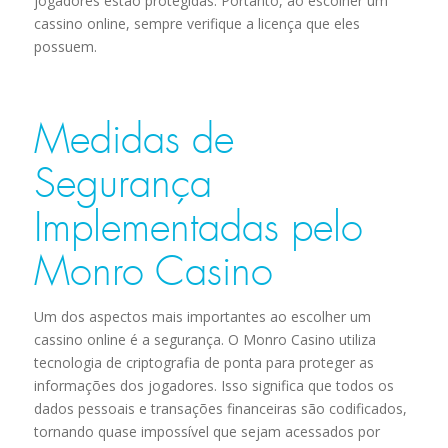
jogadores estão protegidas. Portanto, ao escolher um
cassino online, sempre verifique a licença que eles
possuem.
Medidas de
Segurança
Implementadas pelo
Monro Casino
Um dos aspectos mais importantes ao escolher um
cassino online é a segurança. O Monro Casino utiliza
tecnologia de criptografia de ponta para proteger as
informações dos jogadores. Isso significa que todos os
dados pessoais e transações financeiras são codificados,
tornando quase impossível que sejam acessados por