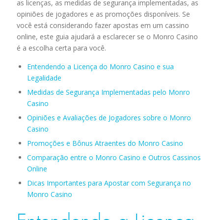
as licenças, as medidas de segurança implementadas, as
opiniões de jogadores e as promoções disponíveis. Se
você está considerando fazer apostas em um cassino
online, este guia ajudará a esclarecer se o Monro Casino
é a escolha certa para você.
Entendendo a Licença do Monro Casino e sua
Legalidade
Medidas de Segurança Implementadas pelo Monro
Casino
Opiniões e Avaliações de Jogadores sobre o Monro
Casino
Promoções e Bônus Atraentes do Monro Casino
Comparação entre o Monro Casino e Outros Cassinos
Online
Dicas Importantes para Apostar com Segurança no
Monro Casino