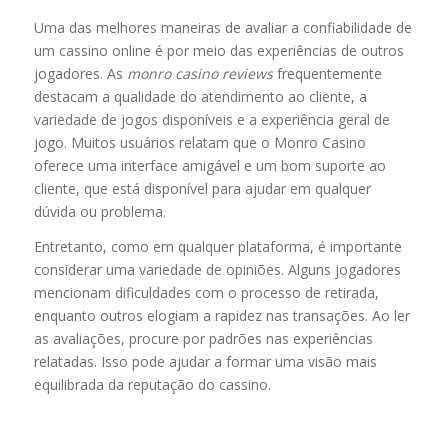
Uma das melhores maneiras de avaliar a confiabilidade de
um cassino online é por meio das experiências de outros
jogadores. As
monro casino reviews
frequentemente
destacam a qualidade do atendimento ao cliente, a
variedade de jogos disponíveis e a experiência geral de
jogo. Muitos usuários relatam que o Monro Casino
oferece uma interface amigável e um bom suporte ao
cliente, que está disponível para ajudar em qualquer
dúvida ou problema.
Entretanto, como em qualquer plataforma, é importante
considerar uma variedade de opiniões. Alguns jogadores
mencionam dificuldades com o processo de retirada,
enquanto outros elogiam a rapidez nas transações. Ao ler
as avaliações, procure por padrões nas experiências
relatadas. Isso pode ajudar a formar uma visão mais
equilibrada da reputação do cassino.