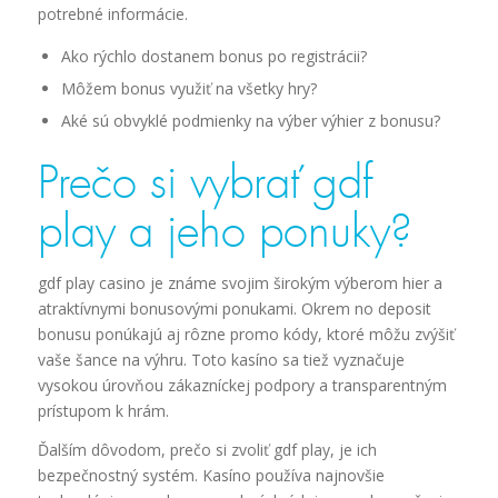
potrebné informácie.
Ako rýchlo dostanem bonus po registrácii?
Môžem bonus využiť na všetky hry?
Aké sú obvyklé podmienky na výber výhier z bonusu?
Prečo si vybrať gdf
play a jeho ponuky?
gdf play casino je známe svojim širokým výberom hier a
atraktívnymi bonusovými ponukami. Okrem no deposit
bonusu ponúkajú aj rôzne promo kódy, ktoré môžu zvýšiť
vaše šance na výhru. Toto kasíno sa tiež vyznačuje
vysokou úrovňou zákazníckej podpory a transparentným
prístupom k hrám.
Ďalším dôvodom, prečo si zvoliť gdf play, je ich
bezpečnostný systém. Kasíno používa najnovšie