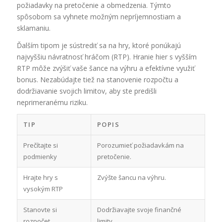
požiadavky na pretočenie a obmedzenia. Týmto
spôsobom sa vyhnete možným nepríjemnostiam a
sklamaniu.
Ďalším tipom je sústrediť sa na hry, ktoré ponúkajú
najvyššiu návratnosť hráčom (RTP). Hranie hier s vyšším
RTP môže zvýšiť vaše šance na výhru a efektívne využiť
bonus. Nezabúdajte tiež na stanovenie rozpočtu a
dodržiavanie svojich limitov, aby ste predišli
neprimeranému riziku.
TIP
POPIS
Prečítajte si
Porozumieť požiadavkám na
podmienky
pretočenie.
Hrajte hry s
Zvýšte šancu na výhru.
vysokým RTP
Stanovte si
Dodržiavajte svoje finančné
rozpočet
limity.